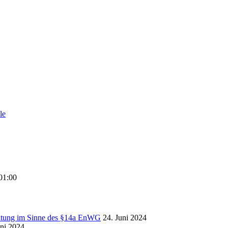
le
01:00
chtung im Sinne des §14a EnWG
24. Juni 2024
uni 2024