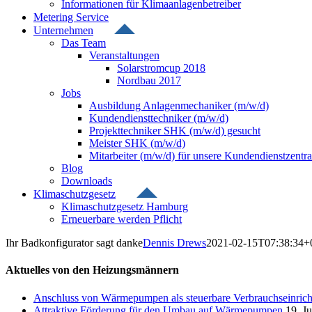
Informationen für Klimaanlagenbetreiber
Metering Service
Unternehmen
Das Team
Veranstaltungen
Solarstromcup 2018
Nordbau 2017
Jobs
Ausbildung Anlagenmechaniker (m/w/d)
Kundendiensttechniker (m/w/d)
Projekttechniker SHK (m/w/d) gesucht
Meister SHK (m/w/d)
Mitarbeiter (m/w/d) für unsere Kundendienstzentra
Blog
Downloads
Klimaschutzgesetz
Klimaschutzgesetz Hamburg
Erneuerbare werden Pflicht
Ihr Badkonfigurator sagt danke
Dennis Drews
2021-02-15T07:38:34+
Aktuelles von den Heizungsmännern
Anschluss von Wärmepumpen als steuerbare Verbrauchseinri
Attraktive Förderung für den Umbau auf Wärmepumpen
19. J