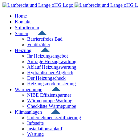
Zum
Inhalt
springen
Home
Kontakt
Soforttermin
Sanitär
Barrierefreies Bad
Ventilzähler
Heizung
Ihr Heizungsangebot
Anfrage Heizugswartung
Ablauf Heizungswartung
Hydraulischer Abgleich
Der Heizungscheck
Heizungsmodernisierung
Wärmepumpe
NIBE Effizienzpartner
Wärmepumpe Wartung
Checkliste Wärmepumpe
Klimaanlagen
Unternehmenszertifizierung
Infoseite
Installationsablauf
Wartung