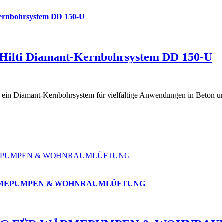
-Kernbohrsystem DD 150-U
es Hilti Diamant-Kernbohrsystem DD 150-U
ein Diamant-Kernbohrsystem für vielfältige Anwendungen in Beton un
en
stiert
r
es
MEPUMPEN & WOHNRAUMLÜFTUNG
mant-
nbohrsystem
ÄRMEPUMPEN & WOHNRAUMLÜFTUNG
-