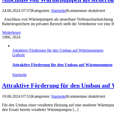
für
24.06.2024 07:57
|
Kategorien:
Startseite
|
Kommentare deaktiviert
Ansc
Anschluss von Wärmepumpen als steuerbare Verbrauchseinrichtung
von
Batteriespeichern im privaten Bereich stellt die Verteilnetze vor eine H
Wärm
als
Weiterlesen
steue
19
06, 2024
Verbr
im
Sinne
Attraktive Förderung für den Umbau auf Wärmepumpen
des
Gallerie
§14a
EnW
Attraktive Förderung für den Umbau auf Wärmepumpen
Startseite
Attraktive Förderung für den Umbau au
für
19.06.2024 07:51
|
Kategorien:
Startseite
|
Kommentare deaktiviert
Attra
Für den Umbau einer veralteten Heizung auf eine moderne Wärmepump
Förd
den Ersatz bereits veralteter Wärmepumpen [...]
für