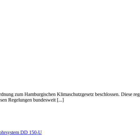
au
epumpen
burgisches
rordnung zum Hamburgischen Klimaschutzgesetz beschlossen. Diese rege
aschutzgesetz
sen Regelungen bundesweit [...]
rnbohrsystem DD 150-U