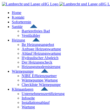
Zum
Inhalt
springen
Home
Kontakt
Soforttermin
Sanitär
Barrierefreies Bad
Ventilzähler
Heizung
Ihr Heizungsangebot
Anfrage Heizugswartung
Ablauf Heizungswartung
Hydraulischer Abgleich
Der Heizungscheck
Heizungsmodernisierung
Wärmepumpe
NIBE Effizienzpartner
Wärmepumpe Wartung
Checkliste Wärmepumpe
Klimaanlagen
Unternehmenszertifizierung
Infoseite
Installationsablauf
Wartung