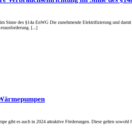
hluss
 im Sinne des §14a EnWG Die zunehmende Elektrifizierung und dami
erausforderung. [...]
epumpen
rbare
auchseinrichtung
G
f Wärmepumpen
ktive
e gibt es auch in 2024 attraktive Förderungen. Diese gelten sowohl 
erung