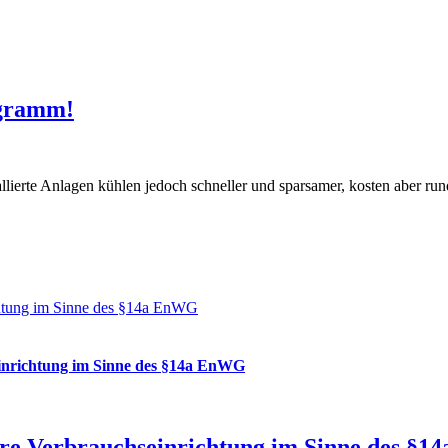
ogramm!
llierte Anlagen kühlen jedoch schneller und sparsamer, kosten aber ru
en
en
ageräte
gramm!
chtung im Sinne des §14a EnWG
inrichtung im Sinne des §14a EnWG
re Verbrauchseinrichtung im Sinne des §