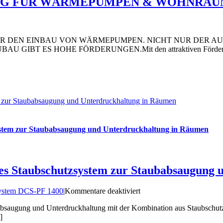
RUNG FÜR WÄRMEPUMPEN & WOHNRA
IMAPAKET
FÜR DEN EINBAU VON WÄRMEPUMPEN. NICHT NUR DER A
:
IBT ES HOHE FÖRDERUNGEN.Mit den attraktiven Förderung
UE
RDERUNG
R
RMEPUMPEN
HNRAUMLÜFTUNG
stem zur Staubabsaugung und Unterdruckhaltung in Räumen
utzsystem zur Staubabsaugung und Unterdruckhaltung in Räumen
iertes Staubschutzsystem zur Staubabsaugun
für
system DCS-PF 1400
|
Kommentare deaktiviert
Wir
saugung und Unterdruckhaltung mit der Kombination aus Staubschut
investieren
]
für