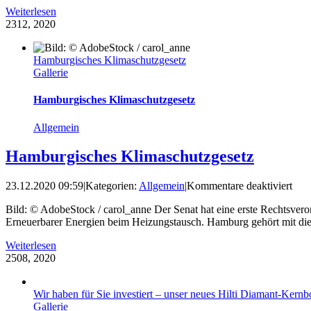
den
Weiterlesen
Umb
23
12, 2020
auf
Wärm
Hamburgisches Klimaschutzgesetz
Gallerie
Hamburgisches Klimaschutzgesetz
Allgemein
Hamburgisches Klimaschutzgesetz
für
23.12.2020 09:59
|
Kategorien:
Allgemein
|
Kommentare deaktiviert
Ham
Bild: © AdobeStock / carol_anne Der Senat hat eine erste Rechtsve
Klim
Erneuerbarer Energien beim Heizungstausch. Hamburg gehört mit die
Weiterlesen
25
08, 2020
Wir haben für Sie investiert – unser neues Hilti Diamant-Ke
Gallerie