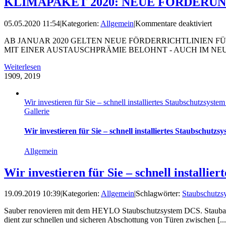
KLIMAPAKET 2020: NEUE FÖRDE
für
05.05.2020 11:54
|
Kategorien:
Allgemein
|
Kommentare deaktiviert
KL
AB JANUAR 2020 GELTEN NEUE FÖRDERRICHTLINIEN 
2020
MIT EINER AUSTAUSCHPRÄMIE BELOHNT - AUCH IM NEUBAU G
NE
FÖ
Weiterlesen
FÜ
19
09, 2019
WÄ
&
WO
Wir investieren für Sie – schnell installiertes Staubschutzsy
Gallerie
Wir investieren für Sie – schnell installiertes Staubsch
Allgemein
Wir investieren für Sie – schnell install
19.09.2019 10:39
|
Kategorien:
Allgemein
|
Schlagwörter:
Staubschutz
Sauber renovieren mit dem HEYLO Staubschutzsystem DCS. Staubab
dient zur schnellen und sicheren Abschottung von Türen zwischen [...