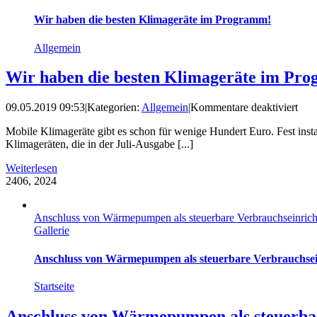
Wir haben die besten Klimageräte im Programm!
Allgemein
Wir haben die besten Klimageräte im Pr
für
09.05.2019 09:53
|
Kategorien:
Allgemein
|
Kommentare deaktiviert
Wir
Mobile Klimageräte gibt es schon für wenige Hundert Euro. Fest insta
hab
Klimageräten, die in der Juli-Ausgabe [...]
die
best
Weiterlesen
Klim
24
06, 2024
im
Pro
Anschluss von Wärmepumpen als steuerbare Verbrauchseinri
Gallerie
Anschluss von Wärmepumpen als steuerbare Verbrauchse
Startseite
Anschluss von Wärmepumpen als steuerba