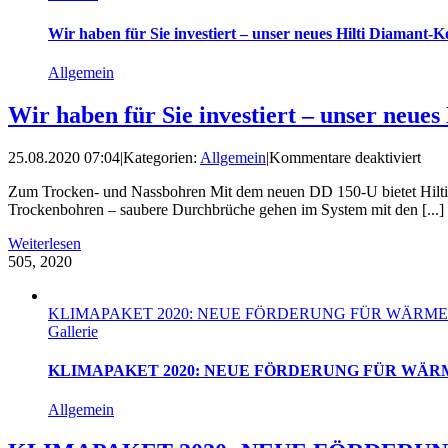
Wir haben für Sie investiert – unser neues Hilti Diamant
Allgemein
Wir haben für Sie investiert – unser neu
für
25.08.2020 07:04
|
Kategorien:
Allgemein
|
Kommentare deaktiviert
Wir
Zum Trocken- und Nassbohren Mit dem neuen DD 150-U bietet Hilti 
hab
Trockenbohren – saubere Durchbrüche gehen im System mit den [...]
für
Sie
Weiterlesen
inve
5
05, 2020
–
unse
neu
KLIMAPAKET 2020: NEUE FÖRDERUNG FÜR WÄR
Hilti
Gallerie
Dia
Ker
KLIMAPAKET 2020: NEUE FÖRDERUNG FÜR W
DD
150
U
Allgemein