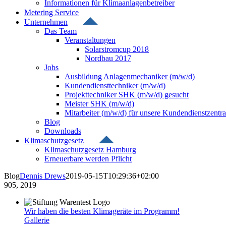
Informationen für Klimaanlagenbetreiber
Metering Service
Unternehmen
Das Team
Veranstaltungen
Solarstromcup 2018
Nordbau 2017
Jobs
Ausbildung Anlagenmechaniker (m/w/d)
Kundendiensttechniker (m/w/d)
Projekttechniker SHK (m/w/d) gesucht
Meister SHK (m/w/d)
Mitarbeiter (m/w/d) für unsere Kundendienstzentra
Blog
Downloads
Klimaschutzgesetz
Klimaschutzgesetz Hamburg
Erneuerbare werden Pflicht
Blog
Dennis Drews
2019-05-15T10:29:36+02:00
9
05, 2019
Wir haben die besten Klimageräte im Programm!
Gallerie