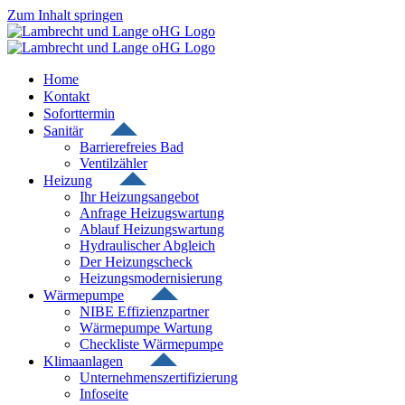
Zum Inhalt springen
Home
Kontakt
Soforttermin
Sanitär
Barrierefreies Bad
Ventilzähler
Heizung
Ihr Heizungsangebot
Anfrage Heizugswartung
Ablauf Heizungswartung
Hydraulischer Abgleich
Der Heizungscheck
Heizungsmodernisierung
Wärmepumpe
NIBE Effizienzpartner
Wärmepumpe Wartung
Checkliste Wärmepumpe
Klimaanlagen
Unternehmenszertifizierung
Infoseite