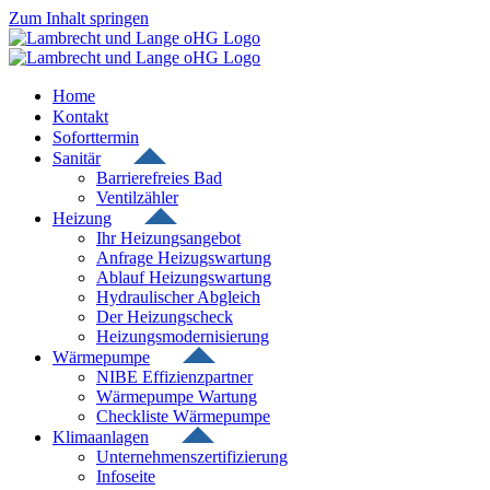
Zum Inhalt springen
Home
Kontakt
Soforttermin
Sanitär
Barrierefreies Bad
Ventilzähler
Heizung
Ihr Heizungsangebot
Anfrage Heizugswartung
Ablauf Heizungswartung
Hydraulischer Abgleich
Der Heizungscheck
Heizungsmodernisierung
Wärmepumpe
NIBE Effizienzpartner
Wärmepumpe Wartung
Checkliste Wärmepumpe
Klimaanlagen
Unternehmenszertifizierung
Infoseite