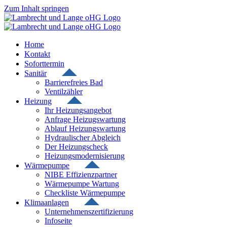
Zum Inhalt springen
Home
Kontakt
Soforttermin
Sanitär
Barrierefreies Bad
Ventilzähler
Heizung
Ihr Heizungsangebot
Anfrage Heizugswartung
Ablauf Heizungswartung
Hydraulischer Abgleich
Der Heizungscheck
Heizungsmodernisierung
Wärmepumpe
NIBE Effizienzpartner
Wärmepumpe Wartung
Checkliste Wärmepumpe
Klimaanlagen
Unternehmenszertifizierung
Infoseite