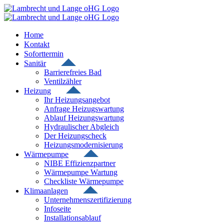
Zum
Inhalt
springen
Home
Kontakt
Soforttermin
Sanitär
Barrierefreies Bad
Ventilzähler
Heizung
Ihr Heizungsangebot
Anfrage Heizugswartung
Ablauf Heizungswartung
Hydraulischer Abgleich
Der Heizungscheck
Heizungsmodernisierung
Wärmepumpe
NIBE Effizienzpartner
Wärmepumpe Wartung
Checkliste Wärmepumpe
Klimaanlagen
Unternehmenszertifizierung
Infoseite
Installationsablauf