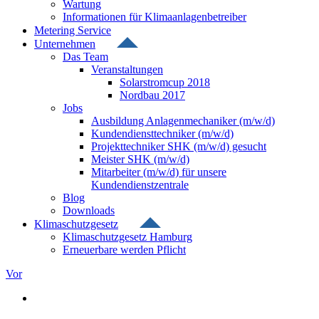
Wartung
Informationen für Klimaanlagenbetreiber
Metering Service
Unternehmen
Das Team
Veranstaltungen
Solarstromcup 2018
Nordbau 2017
Jobs
Ausbildung Anlagenmechaniker (m/w/d)
Kundendiensttechniker (m/w/d)
Projekttechniker SHK (m/w/d) gesucht
Meister SHK (m/w/d)
Mitarbeiter (m/w/d) für unsere
Kundendienstzentrale
Blog
Downloads
Klimaschutzgesetz
Klimaschutzgesetz Hamburg
Erneuerbare werden Pflicht
Vor
Zeige
grösseres