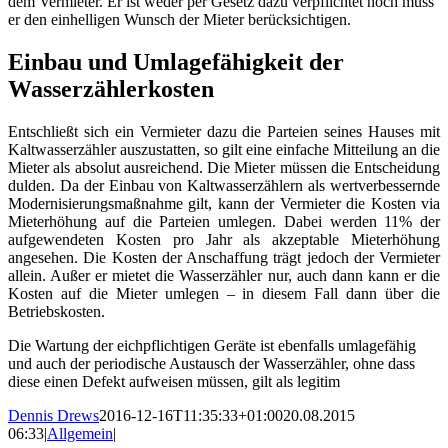
dem Vermieter. Er ist weder per Gesetz dazu verpflichtet noch muss
er den einhelligen Wunsch der Mieter berücksichtigen.
Einbau und Umlagefähigkeit der
Wasserzählerkosten
Entschließt sich ein Vermieter dazu die Parteien seines Hauses mit
Kaltwasserzähler auszustatten, so gilt eine einfache Mitteilung an die
Mieter als absolut ausreichend. Die Mieter müssen die Entscheidung
dulden. Da der Einbau von Kaltwasserzählern als wertverbessernde
Modernisierungsmaßnahme gilt, kann der Vermieter die Kosten via
Mieterhöhung auf die Parteien umlegen. Dabei werden 11% der
aufgewendeten Kosten pro Jahr als akzeptable Mieterhöhung
angesehen. Die Kosten der Anschaffung trägt jedoch der Vermieter
allein. Außer er mietet die Wasserzähler nur, auch dann kann er die
Kosten auf die Mieter umlegen – in diesem Fall dann über die
Betriebskosten.
Die Wartung der eichpflichtigen Geräte ist ebenfalls umlagefähig
und auch der periodische Austausch der Wasserzähler, ohne dass
diese einen Defekt aufweisen müssen, gilt als legitim
Dennis Drews
2016-12-16T11:35:33+01:00
20.08.2015
06:33
|
Allgemein
|