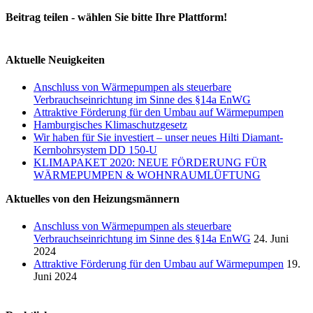
Beitrag teilen - wählen Sie bitte Ihre Plattform!
Facebook
Xing
E-
Mail
Aktuelle Neuigkeiten
Anschluss von Wärmepumpen als steuerbare
Verbrauchseinrichtung im Sinne des §14a EnWG
Attraktive Förderung für den Umbau auf Wärmepumpen
Hamburgisches Klimaschutzgesetz
Wir haben für Sie investiert – unser neues Hilti Diamant-
Kernbohrsystem DD 150-U
KLIMAPAKET 2020: NEUE FÖRDERUNG FÜR
WÄRMEPUMPEN & WOHNRAUMLÜFTUNG
Aktuelles von den Heizungsmännern
Anschluss von Wärmepumpen als steuerbare
Verbrauchseinrichtung im Sinne des §14a EnWG
24. Juni
2024
Attraktive Förderung für den Umbau auf Wärmepumpen
19.
Juni 2024