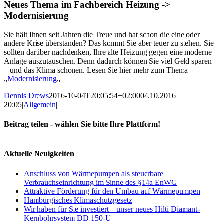
Bild
Neues Thema im Fachbereich Heizung ->
Modernisierung
Sie hält Ihnen seit Jahren die Treue und hat schon die eine oder
andere Krise überstanden? Das kommt Sie aber teuer zu stehen. Sie
sollten darüber nachdenken, Ihre alte Heizung gegen eine moderne
Anlage auszutauschen. Denn dadurch können Sie viel Geld sparen
– und das Klima schonen. Lesen Sie hier mehr zum Thema
„
Modernisierung
„
Dennis Drews
2016-10-04T20:05:54+02:00
04.10.2016
20:05
|
Allgemein
|
Beitrag teilen - wählen Sie bitte Ihre Plattform!
Facebook
Xing
E-
Mail
Aktuelle Neuigkeiten
Anschluss von Wärmepumpen als steuerbare
Verbrauchseinrichtung im Sinne des §14a EnWG
Attraktive Förderung für den Umbau auf Wärmepumpen
Hamburgisches Klimaschutzgesetz
Wir haben für Sie investiert – unser neues Hilti Diamant-
Kernbohrsystem DD 150-U