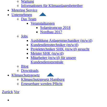
Wartung
Informationen für Klimaanlagenbetreiber
Metering Service
Unternehmen
Das Team
Veranstaltungen
Solarstromcup 2018
Nordbau 2017
Jobs
Ausbildung Anlagenmechaniker (m/w/d)
Kundendiensttechniker (m/w/d)
Projekttechniker SHK (m/w/d) gesucht
Meister SHK (m/w/d)
Mitarbeiter (m/w/d) für unsere
Kundendienstzentrale
Blog
Downloads
Klimaschutzgesetz
Klimaschutzgesetz Hamburg
Erneuerbare werden Pflicht
Zurück
Vor
Zeige
grösseres