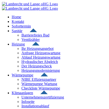
Zum
Inhalt
springen
Home
Kontakt
Soforttermin
Sanitär
Barrierefreies Bad
Ventilzähler
Heizung
Ihr Heizungsangebot
Anfrage Heizugswartung
Ablauf Heizungswartung
Hydraulischer Abgleich
Der Heizungscheck
Heizungsmodernisierung
Wärmepumpe
NIBE Effizienzpartner
Wärmepumpe Wartung
Checkliste Wärmepumpe
Klimaanlagen
Unternehmenszertifizierung
Infoseite
Installationsablauf